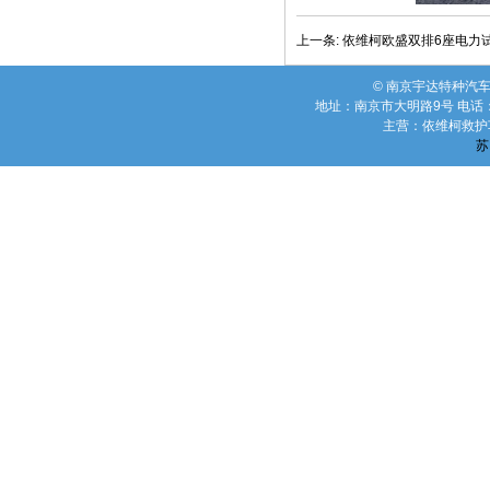
上一条:
依维柯欧盛双排6座电力
© 南京宇达特种汽车有限公司
地址：南京市大明路9号 电话：02
主营：依维柯救护
苏