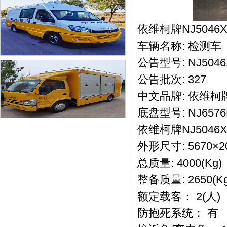
依维柯牌NJ5046
车辆名称: 检测车
公告型号: NJ5046
公告批次: 327
中文品牌: 依维柯
底盘型号: NJ657
依维柯牌NJ504
外形尺寸: 5670×20
总质量: 4000(Kg)
整备质量: 2650(K
额定载客： 2(人)
防抱死系统： 有